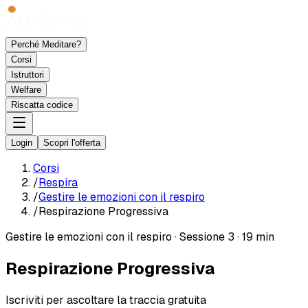
Perché Meditare?
Corsi
Istruttori
Welfare
Riscatta codice
Login
Scopri l'offerta
Corsi
/
Respira
/
Gestire le emozioni con il respiro
/
Respirazione Progressiva
Gestire le emozioni con il respiro
·
Sessione 3
·
19 min
Respirazione Progressiva
Iscriviti per ascoltare la traccia gratuita