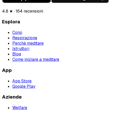
4.8 ★ · 164 recensioni
Esplora
Corsi
Respirazione
Perché meditare
Istruttori
Blog
Come iniziare a meditare
App
App Store
Google Play
Aziende
Welfare