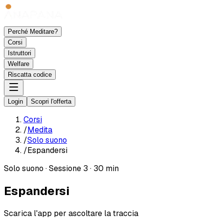
Perché Meditare?
Corsi
Istruttori
Welfare
Riscatta codice
Login
Scopri l'offerta
Corsi
/
Medita
/
Solo suono
/
Espandersi
Solo suono
·
Sessione 3
·
30 min
Espandersi
Scarica l'app per ascoltare la traccia