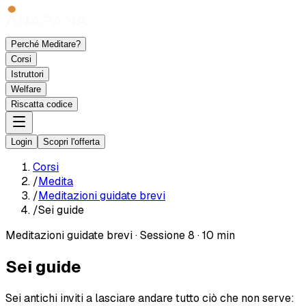
Perché Meditare?
Corsi
Istruttori
Welfare
Riscatta codice
Login
Scopri l'offerta
Corsi
/
Medita
/
Meditazioni guidate brevi
/
Sei guide
Meditazioni guidate brevi
·
Sessione 8
·
10 min
Sei guide
Sei antichi inviti a lasciare andare tutto ciò che non serve: