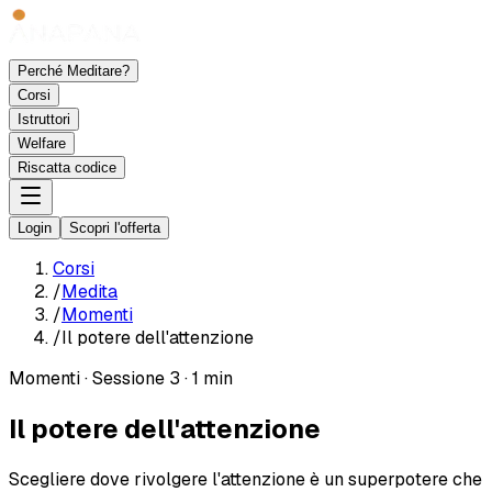
Perché Meditare?
Corsi
Istruttori
Welfare
Riscatta codice
Login
Scopri l'offerta
Corsi
/
Medita
/
Momenti
/
Il potere dell'attenzione
Momenti
·
Sessione 3
·
1 min
Il potere dell'attenzione
Scegliere dove rivolgere l'attenzione è un superpotere che