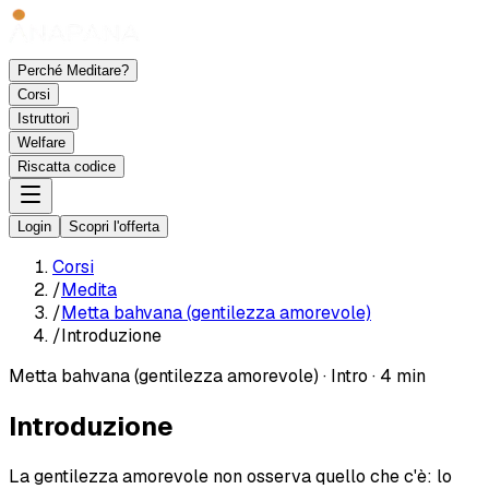
Perché Meditare?
Corsi
Istruttori
Welfare
Riscatta codice
Login
Scopri l'offerta
Corsi
/
Medita
/
Metta bahvana (gentilezza amorevole)
/
Introduzione
Metta bahvana (gentilezza amorevole)
·
Intro
·
4 min
Introduzione
La gentilezza amorevole non osserva quello che c'è: lo