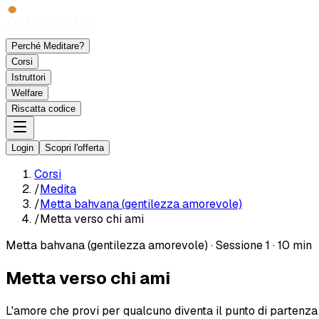
Perché Meditare?
Corsi
Istruttori
Welfare
Riscatta codice
Login
Scopri l'offerta
Corsi
/
Medita
/
Metta bahvana (gentilezza amorevole)
/
Metta verso chi ami
Metta bahvana (gentilezza amorevole)
·
Sessione 1
·
10 min
Metta verso chi ami
L'amore che provi per qualcuno diventa il punto di partenza p