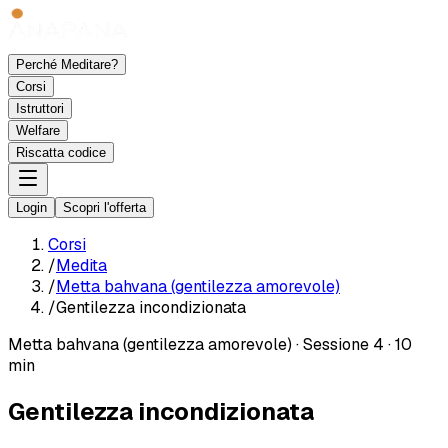
Perché Meditare?
Corsi
Istruttori
Welfare
Riscatta codice
Login
Scopri l'offerta
Corsi
/
Medita
/
Metta bahvana (gentilezza amorevole)
/
Gentilezza incondizionata
Metta bahvana (gentilezza amorevole)
·
Sessione 4
·
10
min
Gentilezza incondizionata