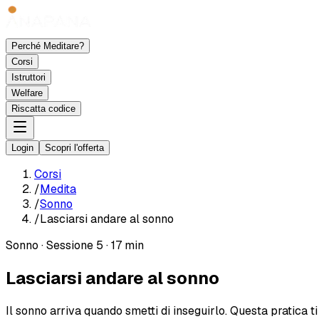
Perché Meditare?
Corsi
Istruttori
Welfare
Riscatta codice
Login
Scopri l'offerta
Corsi
/
Medita
/
Sonno
/
Lasciarsi andare al sonno
Sonno
·
Sessione 5
·
17 min
Lasciarsi andare al sonno
Il sonno arriva quando smetti di inseguirlo. Questa pratica 