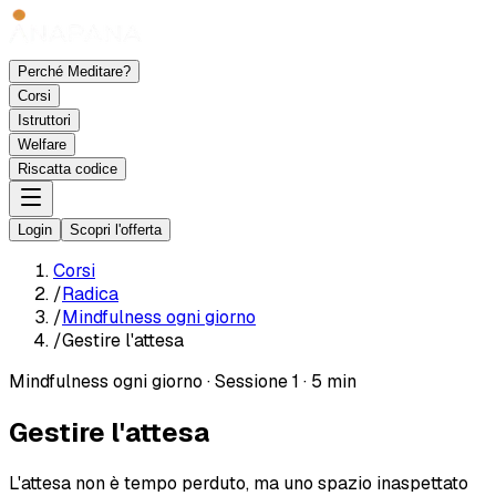
Perché Meditare?
Corsi
Istruttori
Welfare
Riscatta codice
Login
Scopri l'offerta
Corsi
/
Radica
/
Mindfulness ogni giorno
/
Gestire l'attesa
Mindfulness ogni giorno
·
Sessione 1
·
5 min
Gestire l'attesa
L'attesa non è tempo perduto, ma uno spazio inaspettato