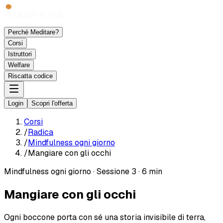
Perché Meditare?
Corsi
Istruttori
Welfare
Riscatta codice
Login
Scopri l'offerta
Corsi
/
Radica
/
Mindfulness ogni giorno
/
Mangiare con gli occhi
Mindfulness ogni giorno
·
Sessione 3
·
6 min
Mangiare con gli occhi
Ogni boccone porta con sé una storia invisibile di terra,